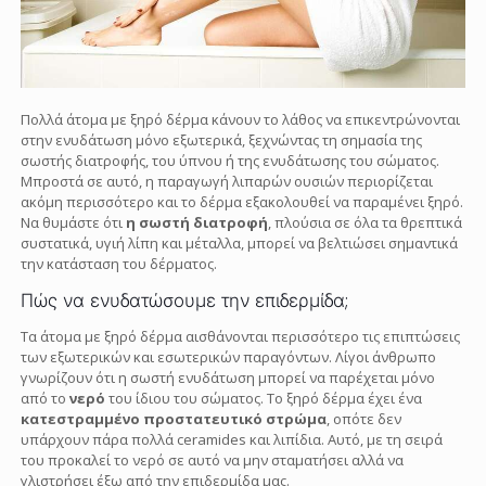
Πολλά άτομα με ξηρό δέρμα κάνουν το λάθος να επικεντρώνονται
στην ενυδάτωση μόνο εξωτερικά, ξεχνώντας τη σημασία της
σωστής διατροφής, του ύπνου ή της ενυδάτωσης του σώματος.
Μπροστά σε αυτό, η παραγωγή λιπαρών ουσιών περιορίζεται
ακόμη περισσότερο και το δέρμα εξακολουθεί να παραμένει ξηρό.
Να θυμάστε ότι
η σωστή διατροφή
, πλούσια σε όλα τα θρεπτικά
συστατικά, υγιή λίπη και μέταλλα, μπορεί να βελτιώσει σημαντικά
την κατάσταση του δέρματος.
Πώς να ενυδατώσουμε την επιδερμίδα;
Τα άτομα με ξηρό δέρμα αισθάνονται περισσότερο τις επιπτώσεις
των εξωτερικών και εσωτερικών παραγόντων. Λίγοι άνθρωπο
γνωρίζουν ότι η σωστή ενυδάτωση μπορεί να παρέχεται μόνο
από το
νερό
του ίδιου του σώματος. Το ξηρό δέρμα έχει ένα
κατεστραμμένο προστατευτικό στρώμα
, οπότε δεν
υπάρχουν πάρα πολλά ceramides και λιπίδια. Αυτό, με τη σειρά
του προκαλεί το νερό σε αυτό να μην σταματήσει αλλά να
γλιστρήσει έξω από την επιδερμίδα μας.