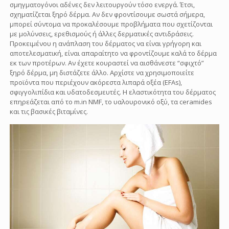
σμηγματογόνοι αδένες δεν λειτουργούν τόσο ενεργά. Έτσι,
σχηματίζεται ξηρό δέρμα. Αν δεν φροντίσουμε σωστά σήμερα,
μπορεί σύντομα να προκαλέσουμε προβλήματα που σχετίζονται
με μολύνσεις, ερεθισμούς ή άλλες δερματικές αντιδράσεις.
Προκειμένου η ανάπλαση του δέρματος να είναι γρήγορη και
αποτελεσματική, είναι απαραίτητο να φροντίζουμε καλά το δέρμα
εκ των προτέρων. Αν έχετε κουραστεί να αισθάνεστε “σφιχτό”
ξηρό δέρμα, μη διστάζετε άλλο. Αρχίστε να χρησιμοποιείτε
προϊόντα που περιέχουν ακόρεστα λιπαρά οξέα (EFAs),
σφιγγολιπίδια και υδατοδεσμευτές. Η ελαστικότητα του δέρματος
επηρεάζεται από το m.in NMF, το υαλουρονικό οξύ, τα ceramides
και τις βασικές βιταμίνες.