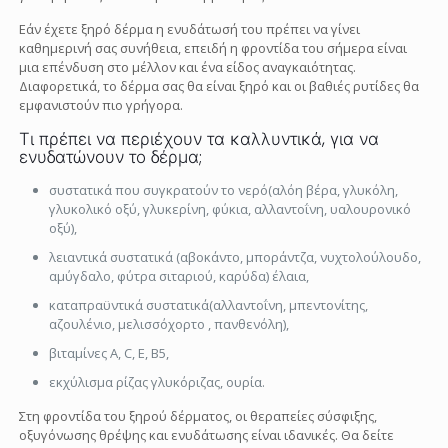
Εάν έχετε ξηρό δέρμα η ενυδάτωσή του πρέπει να γίνει
καθημερινή σας συνήθεια, επειδή η φροντίδα του σήμερα είναι
μια επένδυση στο μέλλον και ένα είδος αναγκαιότητας.
Διαφορετικά, το δέρμα σας θα είναι ξηρό και οι βαθιές ρυτίδες θα
εμφανιστούν πιο γρήγορα.
Τι πρέπει να περιέχουν τα καλλυντικά, για να
ενυδατώνουν το δέρμα;
συστατικά που συγκρατούν το νερό(αλόη βέρα, γλυκόλη,
γλυκολικό οξύ, γλυκερίνη, φύκια, αλλαντοΐνη, υαλουρονικό
οξύ),
λειαντικά συστατικά (αβοκάντο, μποράντζα, νυχτολούλουδο,
αμύγδαλο, φύτρα σιταριού, καρύδα) έλαια,
καταπραϋντικά συστατικά(αλλαντοΐνη, μπεντονίτης,
αζουλένιο, μελισσόχορτο , πανθενόλη),
βιταμίνες Α, C, Ε, Β5,
εκχύλισμα ρίζας γλυκόριζας, ουρία.
Στη φροντίδα του ξηρού δέρματος, οι θεραπείες σύσφιξης,
οξυγόνωσης θρέψης και ενυδάτωσης είναι ιδανικές. Θα δείτε