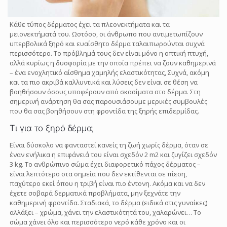
Κάθε τύπος δέρματος έχει τα πλεονεκτήματα και τα
μειονεκτήματά του. Ωστόσο, οι άνθρωπο που αντιμετωπίζουν
υπερβολικά ξηρό και ευαίσθητο δέρμα ταλαιπωρούνται συχνά
περισσότερο. Το πρόβλημά τους δεν είναι μόνο η οπτική πτυχή,
αλλά κυρίως η δυσφορία με την οποία πρέπει να ζουν καθημερινά
– ένα ενοχλητικό αίσθημα χαμηλής ελαστικότητας, Συχνά, ακόμη
και τα πιο ακριβά καλλυντικά και λύσεις δεν είναι σε θέση να
βοηθήσουν όσους υποφέρουν από σκασίματα στο δέρμα. Στη
σημερινή ανάρτηση θα σας παρουσιάσουμε μερικές συμβουλές
που θα σας βοηθήσουν στη φροντίδα της ξηρής επιδερμίδας.
Τι για το ξηρό δέρμα;
Είναι δύσκολο να φανταστεί κανείς τη ζωή χωρίς δέρμα, όταν σε
έναν ενήλικα η επιφάνειά του είναι σχεδόν 2 m2 και ζυγίζει σχεδόν
3 kg. Το ανθρώπινο σώμα έχει διαφορετικό πάχος δέρματος –
είναι λεπτότερο στα σημεία που δεν εκτίθενται σε πίεση,
παχύτερο εκεί όπου η τριβή είναι πιο έντονη. Ακόμα και να δεν
έχετε σοβαρά δερματικά προβλήματα, μην ξεχνάτε την
καθημερινή φροντίδα. Σταδιακά, το δέρμα (ειδικά στις γυναίκες)
αλλάξει – χρώμα, χάνει την ελαστικότητά του, χαλαρώνει… Το
σώμα χάνει όλο και περισσότερο νερό κάθε χρόνο και οι