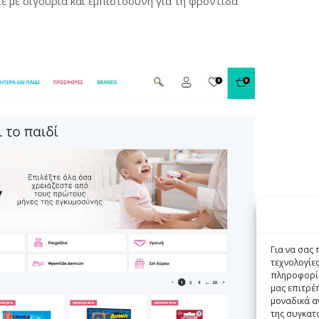
ε με σιγουριά και εμπιστοσύνη για τη φροντίδα
Για να σας
τεχνολογίε
πληροφορίε
μας επιτρέ
μοναδικά α
της συγκατ