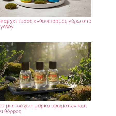
 υπάρχει τόσος ενθουσιασμός γύρω από
yssey
sa: μια τσέχικη μάρκα αρωμάτων που
ει θάρρος