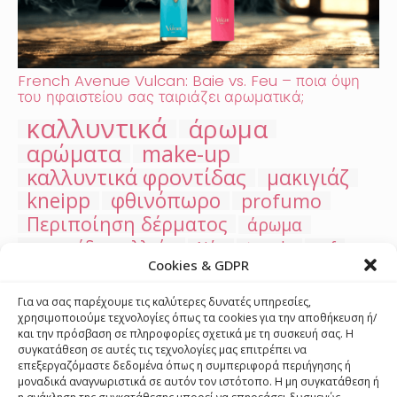
French Avenue Vulcan: Baie vs. Feu – ποια όψη
του ηφαιστείου σας ταιριάζει αρωματικά;
καλλυντικά
άρωμα
αρώματα
make-up
καλλυντικά φροντίδας
μακιγιάζ
kneipp
φθινόπωρο
profumo
Περιποίηση δέρματος
άρωμα
φροντίδα μαλλιών
Νέα
trendy
spf
Cookies & GDPR
αντηλιακά καλλυντικά
Χριστούγεννα
tips για δώρα
δόντια
Στοματικό διάλυμα
Για να σας παρέχουμε τις καλύτερες δυνατές υπηρεσίες,
άλατα μπάνιου
προϊόντα self-tanning
χρησιμοποιούμε τεχνολογίες όπως τα cookies για την αποθήκευση ή/
και την πρόσβαση σε πληροφορίες σχετικά με τη συσκευή σας. Η
βερνίκι νυχιών
Ενυδάτωση
Καλοκαίρι
συγκατάθεση σε αυτές τις τεχνολογίες μας επιτρέπει να
Αγίου Βαλεντίνου
trucco
μητέρα και παιδί
επεξεργαζόμαστε δεδομένα όπως η συμπεριφορά περιήγησης ή
αντιιδρωτικά
αποσμητικά
UV προστασία
μοναδικά αναγνωριστικά σε αυτόν τον ιστότοπο. Η μη συγκατάθεση ή