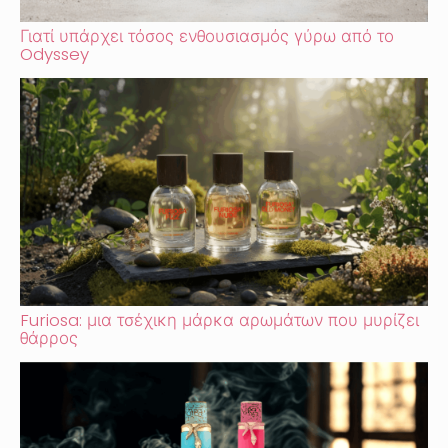
Γιατί υπάρχει τόσος ενθουσιασμός γύρω από το
Odyssey
Furiosa: μια τσέχικη μάρκα αρωμάτων που μυρίζει
θάρρος