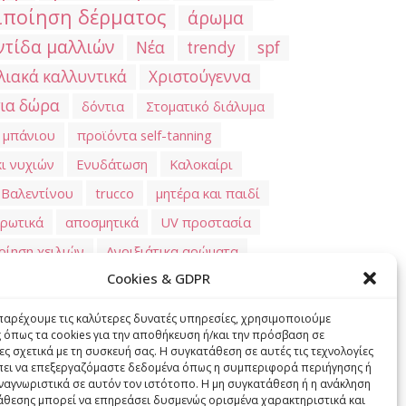
ιποίηση δέρματος
άρωμα
τίδα μαλλιών
Νέα
trendy
spf
λιακά καλλυντικά
Χριστούγεννα
για δώρα
δόντια
Στοματικό διάλυμα
 μπάνιου
προϊόντα self-tanning
κι νυχιών
Ενυδάτωση
Καλοκαίρι
 Βαλεντίνου
trucco
μητέρα και παιδί
δρωτικά
αποσμητικά
UV προστασία
οίηση χειλιών
Ανοιξιάτικα αρώματα
Cookies & GDPR
ντικά μαλλιών
αρωματικό κερί
ίδα μητέρας και παιδιού
στοματική κοιλότητα
 παρέχουμε τις καλύτερες δυνατές υπηρεσίες, χρησιμοποιούμε
ς όπως τα cookies για την αποθήκευση ή/και την πρόσβαση σε
ις αρωμάτων
μαλλιά
ξηρό σαμπουάν
Οδοντόκρεμα
ς σχετικά με τη συσκευή σας. Η συγκατάθεση σε αυτές τις τεχνολογίες
πει να επεξεργαζόμαστε δεδομένα όπως η συμπεριφορά περιήγησης ή
α των δοντιών
στοματική υγιεινή
χαλάρωση
wellness
ναγνωριστικά σε αυτόν τον ιστότοπο. Η μη συγκατάθεση ή η ανάκληση
άθεσης μπορεί να επηρεάσει δυσμενώς ορισμένα χαρακτηριστικά και