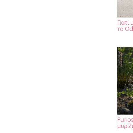
Γιατί
το Od
Furio
μυρίζ