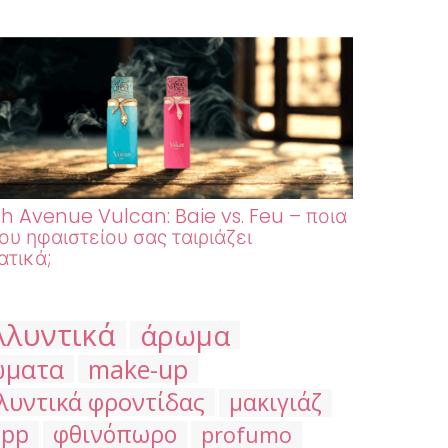
h Avenue Vulcan: Baie vs. Feu – ποια
ου ηφαιστείου σας ταιριάζει
τικά;
λλυντικά
άρωμα
ώματα
make-up
λυντικά φροντίδας
μακιγιάζ
ipp
φθινόπωρο
profumo