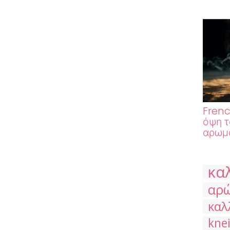
Frenc
όψη τ
αρωμα
κα
αρ
καλ
kne