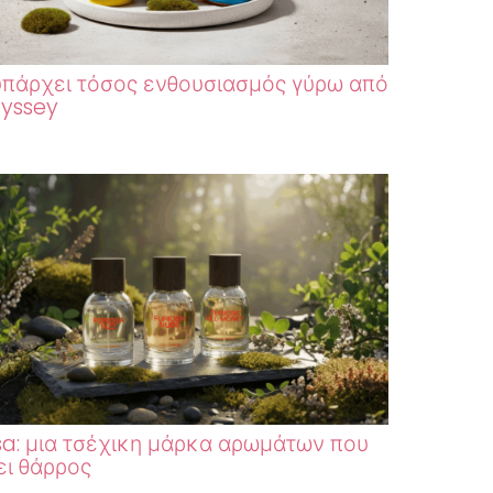
 υπάρχει τόσος ενθουσιασμός γύρω από
yssey
sa: μια τσέχικη μάρκα αρωμάτων που
ει θάρρος